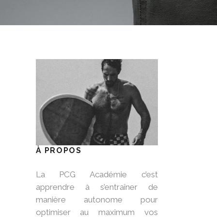
À PROPOS
La PCG Académie c’est
apprendre à s’entraîner de
manière autonome pour
optimiser au maximum vos