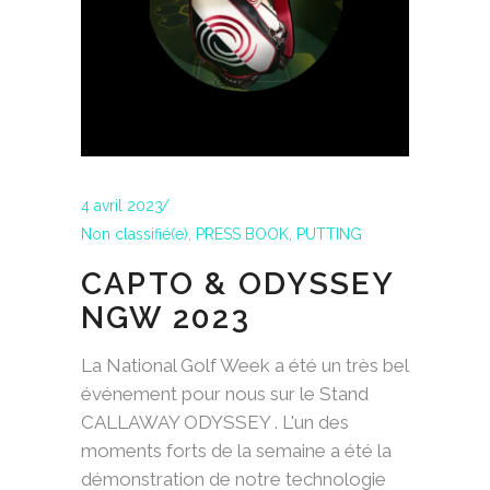
4 avril 2023
Non classifié(e)
,
PRESS BOOK
,
PUTTING
CAPTO & ODYSSEY
NGW 2023
La National Golf Week a été un très bel
événement pour nous sur le Stand
CALLAWAY ODYSSEY . L'un des
moments forts de la semaine a été la
démonstration de notre technologie