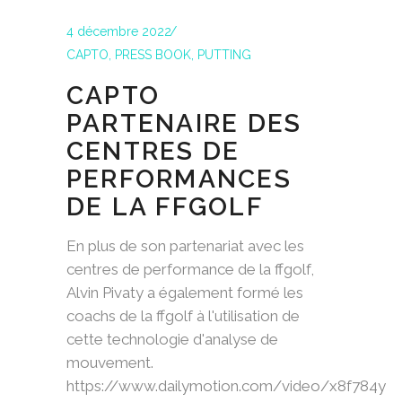
4 décembre 2022
CAPTO
,
PRESS BOOK
,
PUTTING
CAPTO
PARTENAIRE DES
CENTRES DE
PERFORMANCES
DE LA FFGOLF
En plus de son partenariat avec les
centres de performance de la ffgolf,
Alvin Pivaty a également formé les
coachs de la ffgolf à l'utilisation de
cette technologie d'analyse de
mouvement.
https://www.dailymotion.com/video/x8f784y