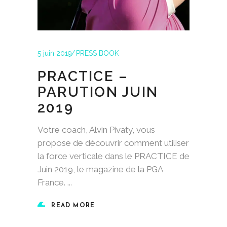
5 juin 2019
PRESS BOOK
PRACTICE –
PARUTION JUIN
2019
Votre coach, Alvin Pivaty, vous
propose de découvrir comment utiliser
la force verticale dans le PRACTICE de
Juin 2019, le magazine de la PGA
France.
READ MORE