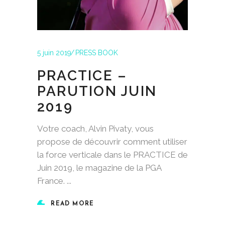
5 juin 2019
PRESS BOOK
PRACTICE –
PARUTION JUIN
2019
Votre coach, Alvin Pivaty, vous
propose de découvrir comment utiliser
la force verticale dans le PRACTICE de
Juin 2019, le magazine de la PGA
France.
READ MORE